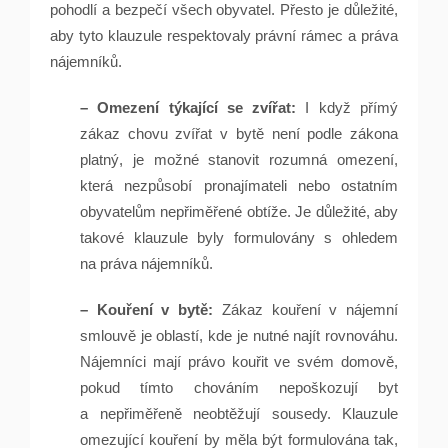
pohodlí a bezpečí všech obyvatel. Přesto je důležité,
aby tyto klauzule respektovaly právní rámec a práva
nájemníků.
– Omezení týkající se zvířat:
I když přímý
zákaz chovu zvířat v bytě není podle zákona
platný, je možné stanovit rozumná omezení,
která nezpůsobí pronajímateli nebo ostatním
obyvatelům nepřiměřené obtíže. Je důležité, aby
takové klauzule byly formulovány s ohledem
na práva nájemníků.
– Kouření v bytě:
Zákaz kouření v nájemní
smlouvě je oblastí, kde je nutné najít rovnováhu.
Nájemníci mají právo kouřit ve svém domově,
pokud tímto chováním nepoškozují byt
a nepřiměřeně neobtěžují sousedy. Klauzule
omezující kouření by měla být formulována tak,