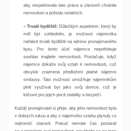
aby respektovala tato práva a zároveň chránila
nemovitost a pohodu ostatních.
– Trvalé bydliště:
Důležitým aspektem, který by
měl být zohledněn, je možnost nájemníka
nahlásit trvalé bydliště na adrese pronajímaného
bytu. Pro tento účel nájemce nepotřebuje
souhlas majitele nemovitosti. Postačuje, když
nájemce dokáže svůj vztah k nemovitosti, což
obvykle znamená předložení platné nájemní
smlouvy. Tato možnost umožňuje nájemníkům
plně využívat byt jako svůj domov, což je
klíčové pro jejich pocit stability a bezpečí.
Každý pronajímatel si přeje, aby jeho nemovitost byla
v dobrých rukou a aby z nájemního vztahu plynuly co
nejmenší starosti. Pokud nemáte čas postarat
se o pronájem své nemovitosti, neváhejte se na mne