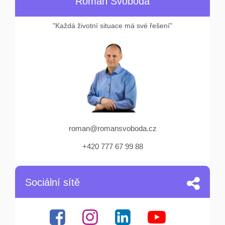
Roman Svoboda
"Každá životní situace má své řešení"
roman@romansvoboda.cz
+420 777 67 99 88
Sociální sítě