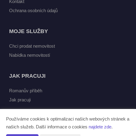
Kontakt
Ochrana osobních údajů
MOJE SLUŽBY
Chci prodat nemovitost
Nabídka nemovitostí
JAK PRACUJI
Romanův příběh
Jak pracuji
Používáme cookies k optimalizaci našich webových stránek a
našich služeb. Další informace o cookies
najdete zde
.
Vytvořeno v systému
CHYTRÝ WEB MAKLÉŘE