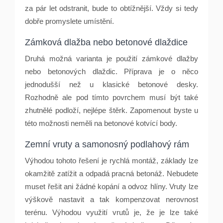
za pár let odstranit, bude to obtížnější. Vždy si tedy
dobře promyslete umístění.
Zámková dlažba nebo betonov
é
dlaž
dice
Druhá možná varianta je použití zámkov
é
dlažby
nebo betonových dlaždic. Příprava je o něco
jednodušší než u klasick
é
betonov
é
desky.
Rozhodně ale pod tímto povrchem musí být tak
é
zhutněl
é
podloží, nejl
é
pe štěrk. Zapomenout byste u
t
é
to mo
žnosti neměli na betonov
é
kotvící body.
Zemní vruty a samonosný podlahový rám
Výhodou tohoto řešení je rychlá
mont
áž
, z
áklady lze
okamžitě zatížit a odpadá pracná
beton
áž. Nebudete
muset řešit ani žádn
é
kopání a odvoz hlíny. Vruty lze
výškově nastavit a tak kompenzovat nerovnost
ter
é
nu. Výhodou využití vrutů je, že je lze tak
é