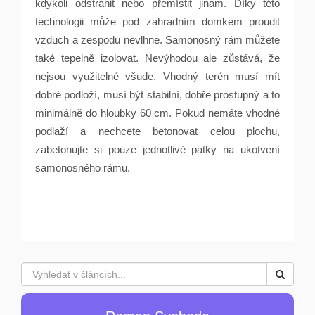
kdykoli odstranit nebo přemístit jinam. Díky t
é
to
technologii může pod zahradním domkem proudit
vzduch a zespodu nevlhne. Samonosný rám můžete
tak
é
tepelně izolovat. Nevýhodou ale zůstává, že
nejsou využiteln
é
všude. Vhodný ter
é
n musí mít
dobr
é
podloží, musí být stabilní, dobře prostupný
a to
minim
álně do hloubky 60 cm. Pokud nemáte vhodn
é
podlaží a nechcete betonovat celou plochu,
zabetonujte si pouze jednotliv
é
patky na ukotvení
samonosn
é
ho rámu.