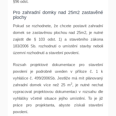
§96 odst.
Pro zahradní domky nad 25m2 zastavěn
é
plochy
Pokud se rozhodnete, že chcete postavit zahradní
domek se zastavěnou plochou nad 25m2, je nutn
é
zajistit dle § 103 odst. 1) a stavebního zákona
183/2006 Sb. rozhodnutí
o um
ístění stavby neboli
územní rozhodnutí a stavební povolení.
Rozsah projektov
é
dokumentace pro stavební
povolení je podrobně uveden v pří
loze
č. 1 k
vyhlášce č. 499/2006Sb. Jestliže má mí
t pl
ánovaný
2
zahradní domek více než 25 m
, je nutn
é
nechat
vypracovat projektovou dokumentaci v rozsahu dle
vyhlášky včetně situace její
ho um
ístění. To je již
práce pro projektanta, abyste získali stavební
povolení.