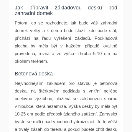
Jak připravit základovou desku pod
zahradní
domek
Potom, co se rozhodnete, jak bude váš zahradní
domek velký a k čemu bude složit, kde bude stát,
př
ich
ází na řadu vyřešení základů. Podkladová
plocha by měla být v každ
é
m případě kvalitně
provedená, rovná a ve výšce zhruba 5-10 cm na
okolní
m ter
é
nem.
Betonová
deska
Nejvhodnějším základem pro stavbu je betonová
deska, na štěrkov
é
m podkladu s vnitřní nejl
é
pe
ocelovou výztuhou, uložená se základovou spárou
v hloubce, která nezamrzá. Výška desky by měla být
10-25 cm podle předpokládan
é
ho zatížení. Zamyslet
byste se měli i nad vhodnou hydroizolací. Je to větší
a trvalý zásah do ter
é
nu a pokud budete chtít desku