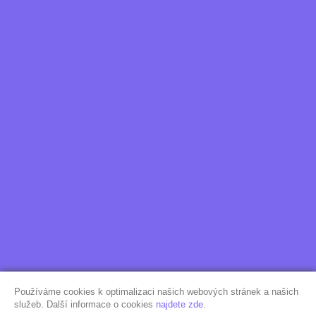
Používáme cookies k optimalizaci našich webových stránek a našich
služeb. Další informace o cookies
najdete zde
.