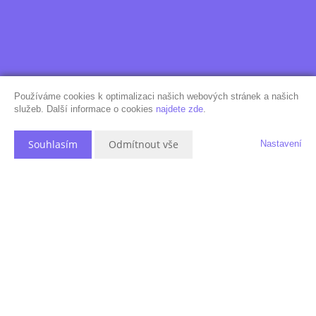
Používáme cookies k optimalizaci našich webových stránek a našich
služeb. Další informace o cookies
najdete zde
.
Souhlasím
Odmítnout vše
Nastavení
Popis nemovitosti
Nabízíme Vám k pronájmu komerční prostor (kancelář) o velikosti 35,83
m2 (502 Kč za m2/měsíc) v 1. patře (2.NP ze 3.NP) moderně
zrekonstruovaného komerčního centra v ulici Na Petřinách, katastrální
území Veleslavín (Praha 6). Výhled z okna kanceláře je na sever.